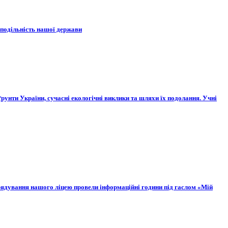
неподільність нашої держави
рунти України, сучасні екологічні виклики та шляхи їх подолання. Учні
врядування нашого ліцею провели інформаційні години під гаслом «Мій