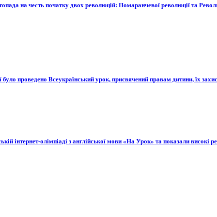
опада на честь початку двох революцій: Помаранчевої революції та Революц
еї було проведено Всеукраїнський урок, присвячений правам дитини, їх захи
кій інтернет-олімпіаді з англійської мови «На Урок» та показали високі ре