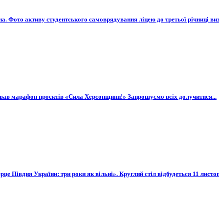
на. Фото активу студентського самоврядування ліцею до третьої річниці ви
тував марафон проєктів «Сила Херсонщини!» Запрошуємо всіх долучитися...
це Півдня України: три роки як вільні». Круглий стіл відбудеться 11 листоп