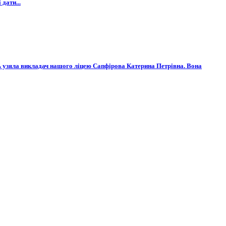
дати...
ь узяла викладач нашого ліцею Сапфірова Катерина Петрівна. Вона