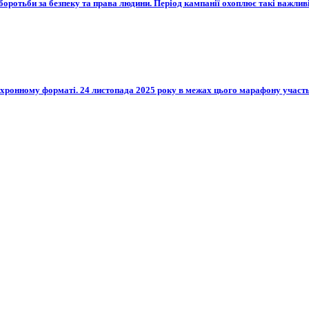
оротьби за безпеку та права людини. Період кампанії охоплює такі важливі 
нхронному форматі. 24 листопада 2025 року в межах цього марафону участ