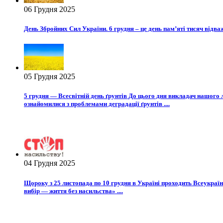
06 Грудня 2025
День Збройних Сил України. 6 грудня – це день пам’яті тисяч відваж
05 Грудня 2025
5 грудня — Всесвітній день ґрунтів До цього дня викладач нашого 
ознайомилися з проблемами деградації ґрунтів ....
04 Грудня 2025
Щороку з 25 листопада по 10 грудня в Україні проходить Всеукраї
вибір — життя без насильства» ....