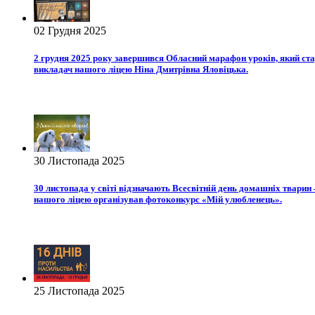
02 Грудня 2025
2 грудня 2025 року завершився Обласний марафон уроків, який ст
викладач нашого ліцею Ніна Дмитрівна Яловіцька.
30 Листопада 2025
30 листопада у світі відзначають Всесвітній день домашніх твари
нашого ліцею організував фотоконкурс «Мій улюбленець».
25 Листопада 2025