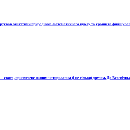
артував заняттями природничо-математичного циклу та урочисто фінішува
н — свято, присвячене нашим чотирилапим (і не тільки) друзям. До Всесвіт