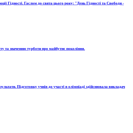
ії Гідності. Гаслом до свята цього року: "День Гідності та Свободи -
сту та значенню турботи про майбутнє покоління.
зультати. Підготовку учнів до участі в олімпіаді здійснювала викладач