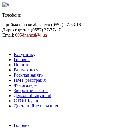
Телефони
Приймальна комісія: тел.
(0552) 27-33-16
Директор: тел.
(0552) 27-77-17
Email:
005dnzhpsl@i.ua
Вступнику
Головна
Новини
Випускнику
Розклад занять
НМТ-реєстрація
Фотогалереї
Зворотній зв'язок
Державні закупівлі
СТОП Булінг
Дистанційне навчання
Головна