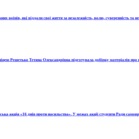
них воїнів, які віддали свої життя за незалежність, волю, суверенність та 
ліцею Решетько Тетяна Олександрівна підготувала добірку матеріалів про ґ
нська акція «16 днів проти насильства». У межах акції студенти Ради само