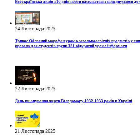
Всеукраїнська акція «16 днів проти насильства»: приєднуємося до б
24 Листопада 2025
Триває Обласний марафон уроків загальноосвітніх предметів у си
провела для студентів групи 321 відкритий урок з інформати
22 Листопада 2025
День вшанування жертв Голодомору 1932-1933 років в Україні
21 Листопада 2025