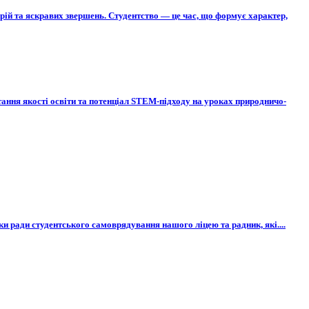
мрій та яскравих звершень. Студентство — це час, що формує характер,
итання якості освіти та потенціал STEM-підходу на уроках природничо-
ки ради студентського самоврядування нашого ліцею та радник, які....