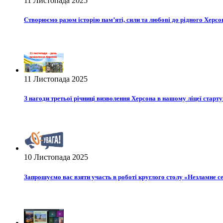
11 Листопада 2025
Створюємо разом історію пам’яті, сили та любові до рідного Херсо
11 Листопада 2025
З нагоди третьої річниці визволення Херсона в нашому ліцеї стар
10 Листопада 2025
Запрошуємо вас взяти участь в роботі круглого столу «Незламне сер