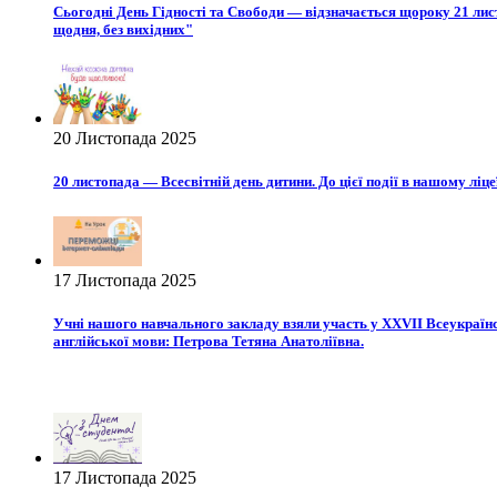
Сьогодні День Гідності та Свободи — відзначається щороку 21 лист
щодня, без вихідних"
20 Листопада 2025
20 листопада — Всесвітній день дитини. До цієї події в нашому ліц
17 Листопада 2025
Учні нашого навчального закладу взяли участь у XXVII Всеукраїнсь
англійської мови: Петрова Тетяна Анатоліївна.
17 Листопада 2025