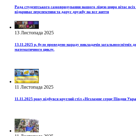
Рада студентського самоврядування нашого ліцею щиро вітає всіх с
відкриває перспективи та дарує дружбу на все життя
13 Листопада 2025
13.11.2025 р. було проведено нараду викладачів загальноосвітніх д
математичного циклу.
11 Листопада 2025
11.11.2025 року відбувся круглий стіл «Незламне серце Півдня Укра