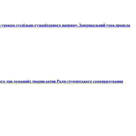
в уроком суспільно-гуманітарного напряму. Завершальний урок провела
нього дня домашніх тварин актив Ради студентського самоврядування