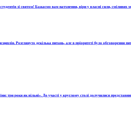
тудентів зі святом! Бажаємо вам натхнення, віри у власні сили, сміливих 
исциплін. Розглянуто декілька питань, але в пріоритеті було обговорення п
їни: три роки як вільні». До участі у круглому столі долучилися представни