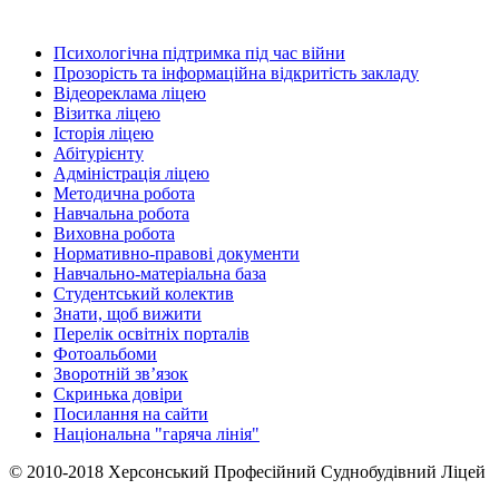
Психологічна підтримка під час війни
Прозорість та інформаційна відкритість закладу
Відеореклама ліцею
Візитка ліцею
Історія ліцею
Абітурієнту
Адміністрація ліцею
Методична робота
Навчальна робота
Виховна робота
Нормативно-правові документи
Навчально-матеріальна база
Студентський колектив
Знати, щоб вижити
Перелік освітніх порталів
Фотоальбоми
Зворотній зв’язок
Скринька довіри
Посилання на сайти
Національна "гаряча лінія"
© 2010-2018 Херсонський Професійний Суднобудівний Ліцей