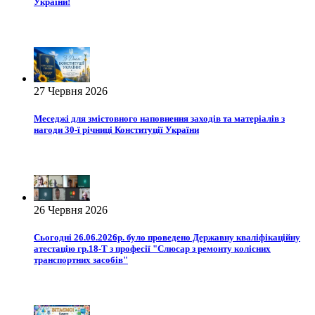
України!
27 Червня 2026
Меседжі для змістовного наповнення заходів та матеріалів з
нагоди 30-ї річниці Конституції України
26 Червня 2026
Сьогодні 26.06.2026р. було проведено Державну кваліфікаційну
атестацію гр.18-Т з професії "Слюсар з ремонту колісних
транспортних засобів"