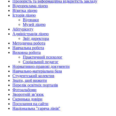
Прозорість та інформаційна відкритість закладу
Відеореклама ліцею
Візитка ліцею
Історія ліцею
Відзнаки
Музей ліцею
Абітурієнту
Адміністрація ліцею
Звіт директора
Методична робота
Навчальна робота
Виховна робота
Практичний психолог
Соціальний педагог
Нормативно-правові документи
Навчально-матеріальна база
Студентський колектив
Знати, щоб вижити
Перелік освітніх порталів
Фотоальбоми
Зворотній зв’язок
Скринька довіри
Посилання на сайти
Національна "гаряча лінія"