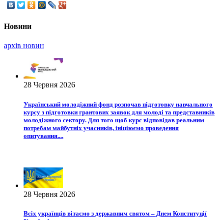
Новини
архiв новин
28 Червня 2026
Український молодіжний фонд розпочав підготовку навчального
курсу з підготовки грантових заявок для молоді та представників
молодіжного сектору. Для того щоб курс відповідав реальним
потребам майбутніх учасників, ініціюємо проведення
опитування....
28 Червня 2026
Всіх українців вітаємо з державним святом – Днем Конституції