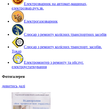
Електрозварник на автомат-машинах,
електрозвар.руч.зв.
Електрогазозварник
Слюсар з ремонту колісних транспортних засобів
Слюсар з ремонту колісних транспорт. засобів.
Токар
Електромонтер з ремонту та обслуг.
електроустаткування
Фотогалерея
дивитись далі