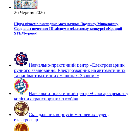
26 Червня 2026
Щиро вітаємо викладача математики Людмилу Миколаївну
Сердюк із почесним ІІІ місцем в обласному конкурсі «Кращий
STEM-урок»!
Навчально-практичний центр «Електрозварник
ручного зварювання. Електрозварник на автоматичних
та напівавтоматичних машинах. Зварник»
Навчально-практичний центр «Слюсар з ремонту
колісних транспортних засобів»
Складальник корпусів металевих суден,
електрозвар.