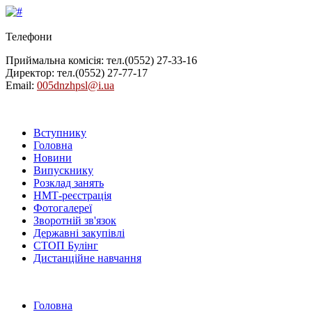
Телефони
Приймальна комісія: тел.
(0552) 27-33-16
Директор: тел.
(0552) 27-77-17
Email:
005dnzhpsl@i.ua
Вступнику
Головна
Новини
Випускнику
Розклад занять
НМТ-реєстрація
Фотогалереї
Зворотній зв'язок
Державні закупівлі
СТОП Булінг
Дистанційне навчання
Головна