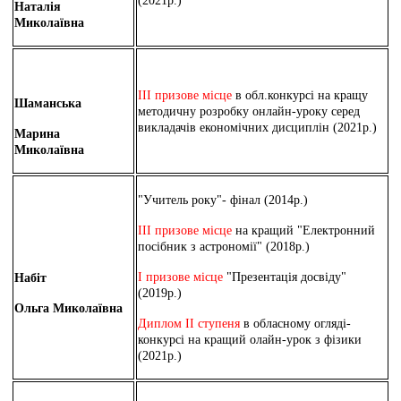
(2021р.)
Наталія
Миколаївна
ІІІ призове місце
в обл.конкурсі на кращу
Шаманська
методичну розробку онлайн-уроку серед
викладачів економічних дисциплін (2021р.)
Марина
Миколаївна
"Учитель року"- фінал (2014р.)
ІІІ призове місце
на кращий "Електронний
посібник з астрономії" (2018р.)
І призове місце
"Презентація досвіду"
Набіт
(2019р.)
Ольга Миколаївна
Диплом ІІ ступеня
в обласному огляді-
конкурсі на кращий олайн-урок з фізики
(2021р.)