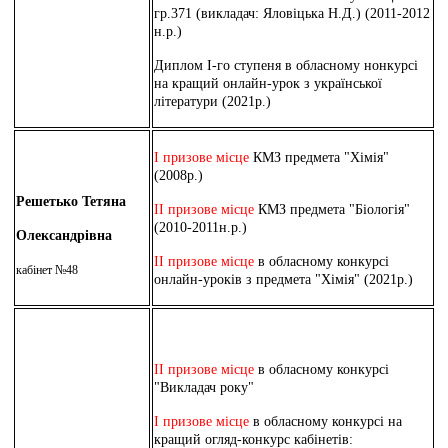
гр.371 (викладач: Яловіцька Н.Д.) (2011-2012
н.р.)
Диплом І-го ступеня в обласному нонкурсі
на кращий онлайн-урок з української
літератури (2021р.)
І призове місце
КМЗ предмета "Хімія"
(2008р.)
Решетько
Тетяна
ІІ призове місце
КМЗ предмета "Біологія"
(2010-2011н.р.)
Олександрівна
ІІ призове місце
в обласному конкурсі
кабінет №48
онлайн-уроків з предмета "Хімія" (2021р.)
ІІ призове місце
в обласному конкурсі
"Викладач року"
І призове місце
в обласному конкурсі на
кращий огляд-конкурс кабінетів: