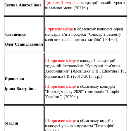
Диплом ІІ ступеня
на кращий онлайн-урок з
Тетяна Анатоліївна
іноземної мови (2021р.)
І призове місце
в обласному конкурсі серед
Логвіненко
майстрів в/н з професії "Слюсар з ремонту
колісних транспортних засобів" (2019р.)
Олег Станіславович
ІІІ призове місце
у конкурсі на кращий
художній фотоальбом "Культурні пам'ятки
Херсонщини" (Яловіцька Н.Д., Шкотіна І.И.,
Ярошенко І.В.) (2012-2013 н.р.)
Ярошенко
ІІІ призове місце
в обласному конкурсі
Ірина Валеріївна
"Викладач року-2020" (номінація "Історія
України") (2020р.)
ІІІ призове місце
в обласному онлайн-
Маслій
конкурсі уроків з предмета "Географія"