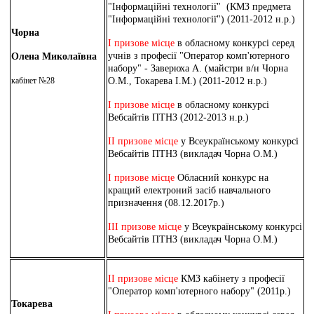
"Інформаційні технології" (КМЗ предмета
"Інформаційні технології") (2011-2012 н.р.)
Чорна
І призове місце
в обласному конкурсі серед
учнів з професії "Оператор комп'ютерного
Олена Миколаївна
набору" - Заверюха А. (майстри в/н Чорна
кабінет №28
О.М., Токарева І.М.) (2011-2012 н.р.)
І призове місце
в обласному конкурсі
Вебсайтів ПТНЗ (2012-2013 н.р.)
ІІ призове місце
у Всеукраїнському конкурсі
Вебсайтів ПТНЗ (викладач Чорна О.М.)
І призове місце
Обласний конкурс на
кращий електроний засіб навчального
призначення (08.12.2017р.)
ІІІ призове місце
у Всеукраїнському конкурсі
Вебсайтів ПТНЗ (викладач Чорна О.М.)
ІІ призове місце
КМЗ кабінету з професії
"Оператор комп'ютерного набору" (2011р.)
Токарева