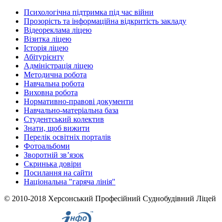
Психологічна підтримка під час війни
Прозорість та інформаційна відкритість закладу
Відеореклама ліцею
Візитка ліцею
Історія ліцею
Абітурієнту
Адміністрація ліцею
Методична робота
Навчальна робота
Виховна робота
Нормативно-правові документи
Навчально-матеріальна база
Студентський колектив
Знати, щоб вижити
Перелік освітніх порталів
Фотоальбоми
Зворотній зв’язок
Скринька довіри
Посилання на сайти
Національна "гаряча лінія"
© 2010-2018 Херсонський Професійний Суднобудівний Ліцей