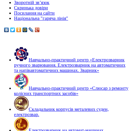
Зворотній зв’язок
Скринька довіри
Посилання на сайти
Національна "гаряча лінія"
Навчально-практичний центр «Електрозварник
ручного зварювання. Електрозварник на автоматичних
та напівавтоматичних машинах. Зварник»
Навчально-практичний центр «Слюсар з ремонту
колісних транспортних засобів»
Складальник корпусів металевих суден,
електрозвар.
Електрозварник на автомат-машинах,