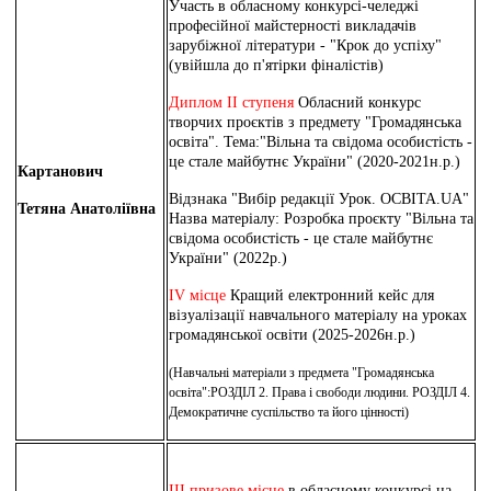
Участь в обласному конкурсі-челеджі
професійної майстерності викладачів
зарубіжної літератури - "Крок до успіху"
(увійшла до п'ятірки фіналістів)
Диплом ІІ ступеня
Обласний конкурс
творчих проєктів з предмету "Громадянська
освіта". Тема:"Вільна та свідома особистість -
це стале майбутнє України" (2020-2021н.р.)
Картанович
Відзнака "Вибір редакції Урок. ОСВІТА.UA"
Тетяна Анатоліївна
Назва матеріалу: Розробка проєкту "Вільна та
свідома особистість - це стале майбутнє
України" (2022р.)
IV місце
Кращий електронний кейс для
візуалізації навчального матеріалу на уроках
громадянської освіти (2025-2026н.р.)
(Навчальні матеріали з предмета "Громадянська
освіта":РОЗДІЛ 2. Права і свободи людини. РОЗДІЛ 4.
Демократичне суспільство та його цінності)
ІІІ призове місце
в обласному конкурсі на