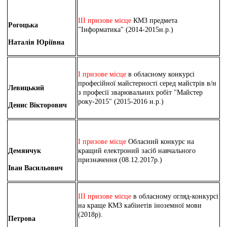
ІІІ призове місце
КМЗ предмета
Рогоцька
"Інформатика" (2014-2015н.р.)
Наталія Юріївна
І призове місце
в обласному конкурсі
професійної майстерності серед майстрів в/н
Левицький
з професії зварювальних робіт "Майстер
року-2015" (2015-2016 н.р.)
Денис Вікторович
І призове місце
Обласний конкурс на
Демянчук
кращий електроний засіб навчального
призначення (08.12.2017р.)
Іван Васильович
ІІІ призове місце
в обласному огляд-конкурсі
на краще КМЗ кабінетів іноземної мови
(2018р).
Петрова