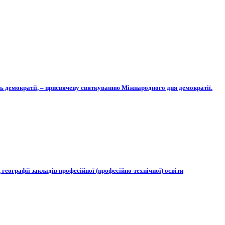
нь демократії, – присвячену святкуванню Міжнародного дня демократії.
, географії закладів професійної (професійно-технічної) освіти