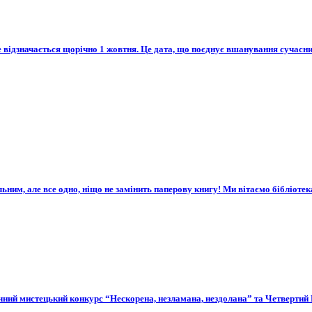
ке відзначається щорічно 1 жовтня. Це дата, що поєднує вшанування сучасн
льним, але все одно, ніщо не замінить паперову книгу! Ми вітаємо бібліоте
чний мистецький конкурс “Нескорена, незламана, нездолана” та Четвертий