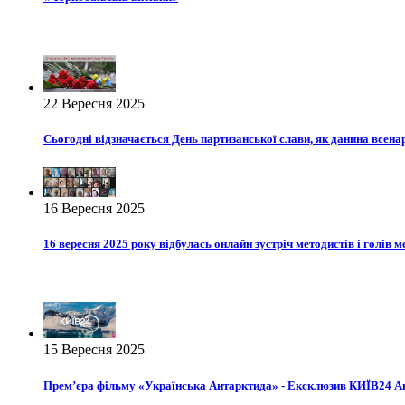
22 Вересня 2025
Сьогодні відзначається День партизанської слави, як данина всена
16 Вересня 2025
16 вересня 2025 року відбулась онлайн зустріч методистів і голів 
15 Вересня 2025
Прем’єра фільму «Українська Антарктида» - Ексклюзив КИЇВ24 А