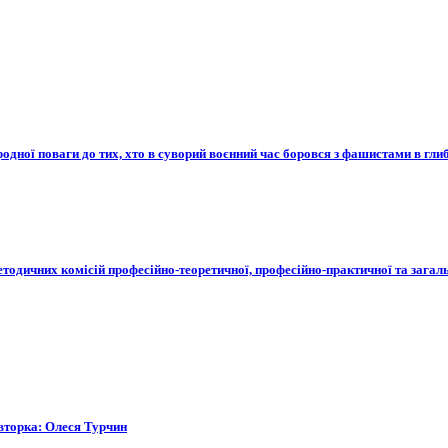
родної поваги до тих, хто в суворий воєнний час боровся з фашистами в гли
методичних комісій професійно-теоретичної, професійно-практичної та загал
вторка: Олеся Турчин