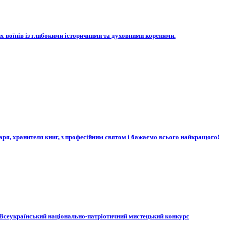
их воїнів із глибокими історичними та духовними коренями.
каря, хранителя книг, з професійним святом і бажаємо всього найкращого!
 Всеукраїнський національно-патріотичний мистецький конкурс