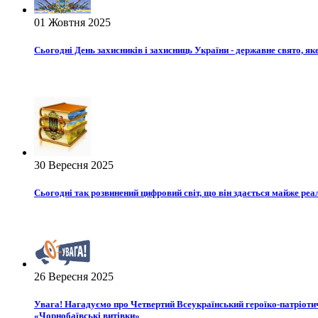
01 Жовтня 2025
Сьогодні День захисників і захисниць України - державне свято, я
30 Вересня 2025
Сьогодні так розвинений цифровий світ, що він здається майже реа
26 Вересня 2025
Увага! Нагадуємо про Четвертий Всеукраїнський героїко-патріоти
«Чорнобаївські витівки»