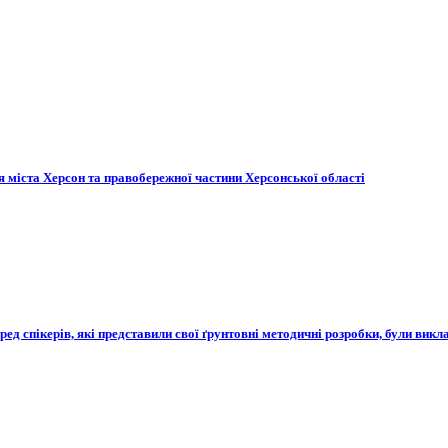
я міста Херсон та правобережної частини Херсонської області
ед спікерів, які представили свої ґрунтовні методичні розробки, були викл