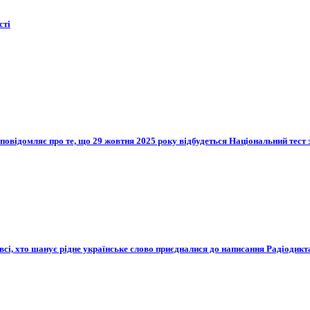
сті
 повідомляє про те, що 29 жовтня 2025 року відбудеться Національний тест 
 всі, хто шанує рідне українське слово приєдналися до написання Радіодикт