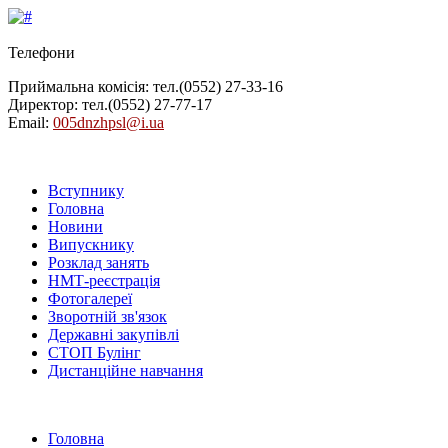
Телефони
Приймальна комісія: тел.
(0552) 27-33-16
Директор: тел.
(0552) 27-77-17
Email:
005dnzhpsl@i.ua
Вступнику
Головна
Новини
Випускнику
Розклад занять
НМТ-реєстрація
Фотогалереї
Зворотній зв'язок
Державні закупівлі
СТОП Булінг
Дистанційне навчання
Головна