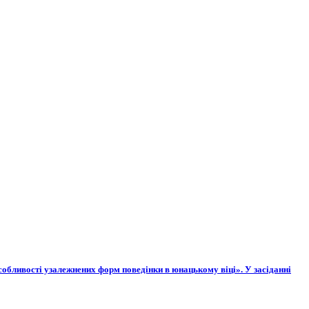
собливості узалежнених форм поведінки в юнацькому віці». У засіданні