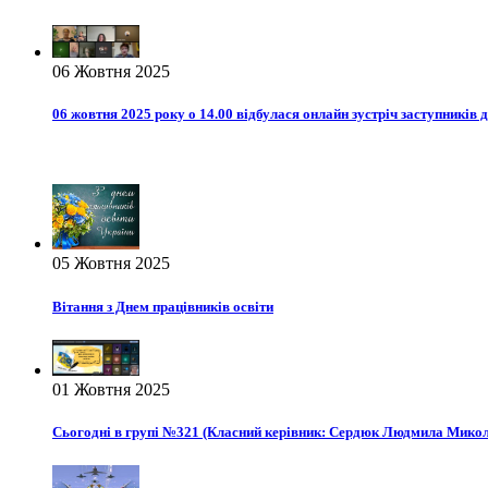
06 Жовтня 2025
06 жовтня 2025 року о 14.00 відбулася онлайн зустріч заступників 
05 Жовтня 2025
Вітання з Днем працівників освіти
01 Жовтня 2025
Сьогодні в групі №321 (Класний керівник: Сердюк Людмила Миколаї