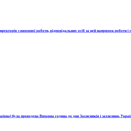
директорів з виховної роботи, відповідальних осіб за цей напрямок роботи і
вна) була проведена Виховна година до дня Захисників і захисниць Украї