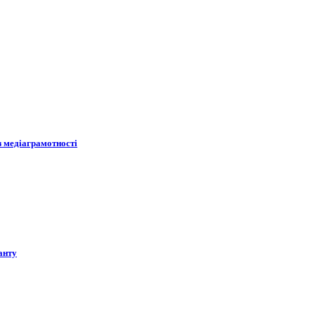
з медіаграмотності
анту