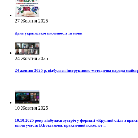
27 Жовтня 2025
День української писемності та мови
24 Жовтня 2025
24 жовтня 2025 р. відбулася інструктивно-методична нарада майст
10 Жовтня 2025
10.10.2025 року відбулася зустріч у форматі «Круглий стіл» з пра
взяла участь В.Богданова, практичний психолог ...