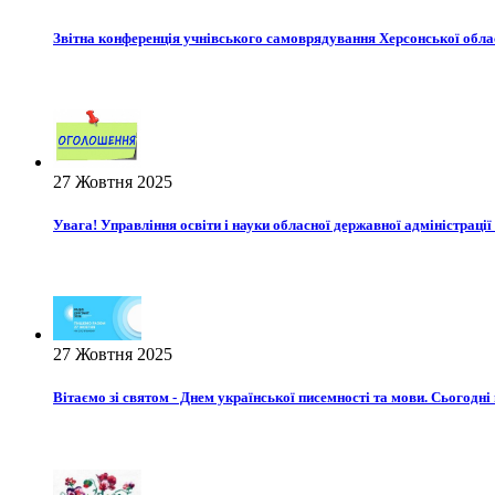
Звітна конференція учнівського самоврядування Херсонської обла
27 Жовтня 2025
Увага! Управління освіти і науки обласної державної адміністрації
27 Жовтня 2025
Вітаємо зі святом - Днем української писемності та мови. Сьогодні