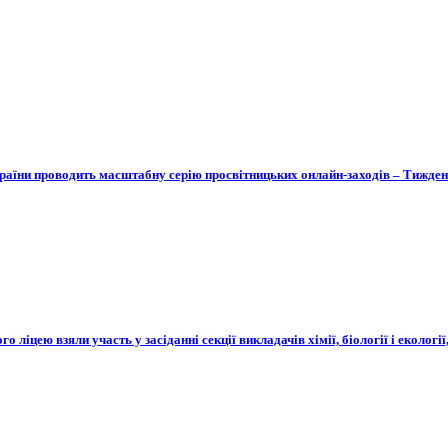
України проводить масштабну серію просвітницьких онлайн-заходів – Тижде
ліцею взяли участь у засіданні секції викладачів хімії, біології і екології