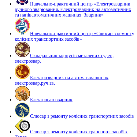
Навчально-практичний центр «Електрозварник
ручного зварювання. Електрозварник на автоматичних
та напівавтоматичних машинах. Зварник»
Навчально-практичний центр «Слюсар з ремонту
колісних транспортних засобів»
Складальник корпусів металевих суден,
електрозвар.
Електрозварник на автомат-машинах,
електрозвар.руч.зв.
Електрогазозварник
Слюсар з ремонту колісних транспортних засобів
Слюсар з ремонту колісних транспорт. засобів.