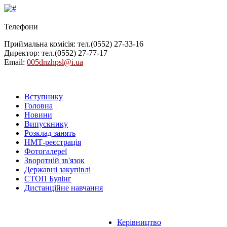
Телефони
Приймальна комісія: тел.
(0552) 27-33-16
Директор: тел.
(0552) 27-77-17
Email:
005dnzhpsl@i.ua
Вступнику
Головна
Новини
Випускнику
Розклад занять
НМТ-реєстрація
Фотогалереї
Зворотній зв'язок
Державні закупівлі
СТОП Булінг
Дистанційне навчання
Керівництво