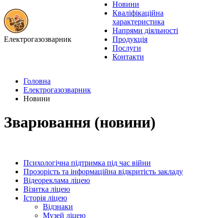
Новини
Кваліфікаційна
характеристика
Напрями діяльності
Електрогазозварник
Продукція
Послуги
Контакти
Головна
Електрогазозварник
Новини
Зварювання (новини)
Психологічна підтримка під час війни
Прозорість та інформаційна відкритість закладу
Відеореклама ліцею
Візитка ліцею
Історія ліцею
Відзнаки
Музей ліцею