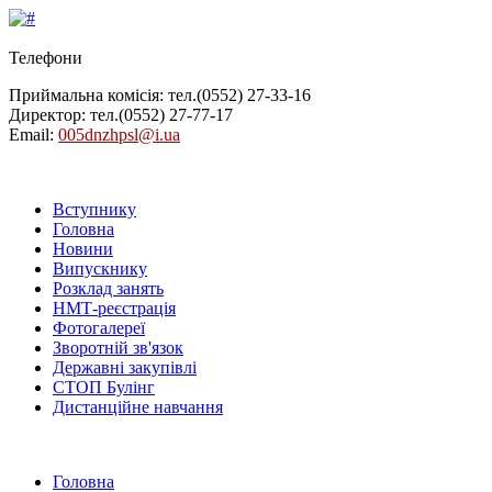
Телефони
Приймальна комісія: тел.
(0552) 27-33-16
Директор: тел.
(0552) 27-77-17
Email:
005dnzhpsl@i.ua
Вступнику
Головна
Новини
Випускнику
Розклад занять
НМТ-реєстрація
Фотогалереї
Зворотній зв'язок
Державні закупівлі
СТОП Булінг
Дистанційне навчання
Головна