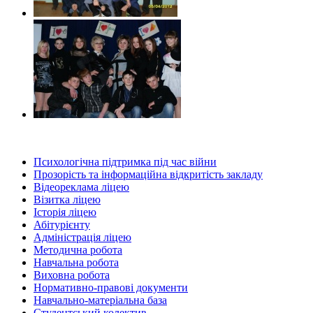
Психологічна підтримка під час війни
Прозорість та інформаційна відкритість закладу
Відеореклама ліцею
Візитка ліцею
Історія ліцею
Абітурієнту
Адміністрація ліцею
Методична робота
Навчальна робота
Виховна робота
Нормативно-правові документи
Навчально-матеріальна база
Студентський колектив