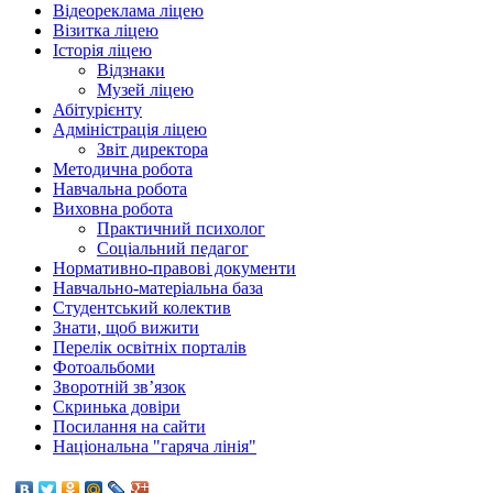
Відеореклама ліцею
Візитка ліцею
Історія ліцею
Відзнаки
Музей ліцею
Абітурієнту
Адміністрація ліцею
Звіт директора
Методична робота
Навчальна робота
Виховна робота
Практичний психолог
Соціальний педагог
Нормативно-правові документи
Навчально-матеріальна база
Студентський колектив
Знати, щоб вижити
Перелік освітніх порталів
Фотоальбоми
Зворотній зв’язок
Скринька довіри
Посилання на сайти
Національна "гаряча лінія"