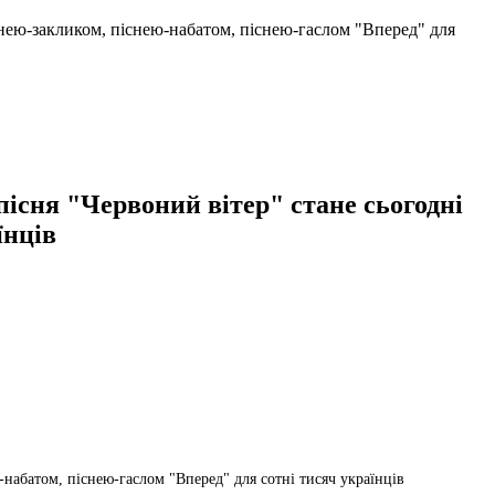
снею-закликом, піснею-набатом, піснею-гаслом "Вперед" для
пісня "Червоний вітер" стане сьогодні
їнців
-набатом, піснею-гаслом "Вперед" для сотні тисяч українців