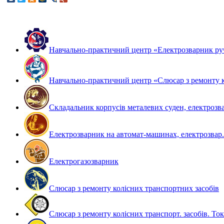
Навчально-практичний центр «Електрозварник ру
Навчально-практичний центр «Слюсар з ремонту к
Складальник корпусів металевих суден, електрозва
Електрозварник на автомат-машинах, електрозвар.
Електрогазозварник
Слюсар з ремонту колісних транспортних засобів
Слюсар з ремонту колісних транспорт. засобів. То