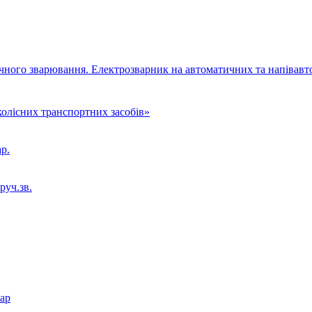
чного зварювання. Електрозварник на автоматичних та напівав
олісних транспортних засобів»
р.
руч.зв.
кар