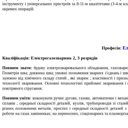
інструменту і універсальних пристроїв за 8-11-м квалітетами (3-4-м к
окремих операцій.
Ел
Професія:
Кваліфікація:
Електрогазозварник
2, 3 розрядів
Повинен знати:
будову електрозварювального обладнання, газозварю
Геометрія шва; довжина шва; умовні позначення зварних з'єднань і шв
залежно від хімічного складу статей , які зварює ; властивості і при
технології зварювання. Основні технологічні прийомні зварювання і н
повітряного стругання.
Повинен уміти:
виконувати ручне дугове, газове, автоматичне і механ
сплавів ; середньої складності деталей, вузлів, трубопроводів зі ста
різних положеннях металів, простих і середньої складності деталей з
роботи на газах замінниках; на переносних, стаціонарних та плазморі