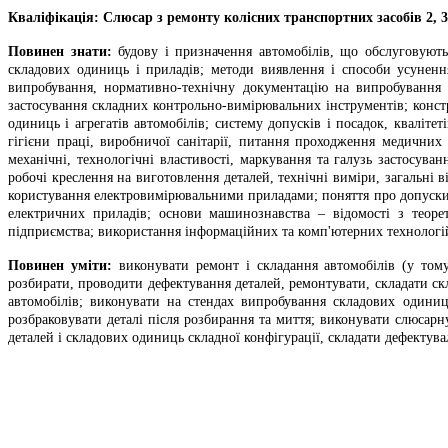
Кваліфікація: Слюсар з ремонту колісних транспортних засобів 2, 3
Повинен знати:
будову і призначення автомобілів, що обслуговуютьс
складових одиниць і приладів; методи виявлення і способи усуненн
випробування, нормативно-технічну документацію на випробування а
застосування складних контрольно-вимірювальних інструментів; констр
одиниць і агрегатів автомобілів; систему допусків і посадок, кваліте
гігієни праці, виробничої санітарії, питання проходження медични
механічні, технологічні властивості, маркування та галузь застосуван
робочі креслення на виготовлення деталей, технічні виміри, загальні
користування електровимірювальними приладами; поняття про допуски 
електричних приладів; основи машинознавства – відомості з теорети
підприємства; використання інформаційних та комп'ютерних технологій
Повинен уміти:
виконувати ремонт і складання автомобілів (у тому 
розбирати, проводити дефектування деталей, ремонтувати, складати скл
автомобілів; виконувати на стендах випробування складових одиниць
розбраковувати деталі після розбирання та миття; виконувати слюсарн
деталей і складових одиниць складної конфігурації, складати дефектувал