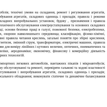
білів; технічні умови на складання, ремонт і регулювання агрегатів,
бування агрегатів, складових одиниць і приладів; правила і режими
складних випробувальних установок; будову , призначення і правила
 технічного обслуговування електроустаткування та основних складових
аці; основи безпеки праці в галузі; пожежної безпеки, електробезпеки,
, охорони навколишнього середовища; класифікацію, фізико-хімічні,
овні правила читання креслень, загальні поняття про збірні креслення,
магнетизм, змінний струм, трансформатори, електричні машини, правила
ми для виміру лінійних і кутових величин, оптичних, пневматичних та
вліки, аеродинаміки; економічну, фінансову і комерційну діяльність
рних технологій.
мпортних легкових автомобілів, вантажних пікапів і мікроавтобусів;
 обслуговуванні та ремонті; перевіряти гальмові та ходові властивості
егулювання і випробування агрегатів, складових одиниць і приладів;
ерсального обладнання; виконувати статичне та динамічне балансування