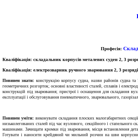
Склад
Професія:
Кваліфікація:
складальник корпусів металевих суден
2, 3 розр
Кваліфікація:
електрозварник ручного зварювання 2, 3 розряд
Повинен знати:
конструкцію корпусу судна, назви районів судна та ї
геометричних розгорток; основні властивості сталей, сплавів і електрод
конструкцій під зварювання; пристрої і оснащення для складання вуз
експлуатації і обслуговування пневматичного, зварювального, газоріза
Повинен уміти:
виконувати складання плоских малогабаритних секцій 
низьколегованих сталей під час вузлового, секційного і стапельного 
машинами. Зачищати кромки під зварювання, місця встановлення дета
Готувати і наносити крейдяний чи мильний розчин на шви корпусних