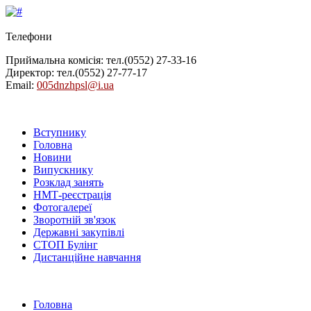
Телефони
Приймальна комісія: тел.
(0552) 27-33-16
Директор: тел.
(0552) 27-77-17
Email:
005dnzhpsl@i.ua
Вступнику
Головна
Новини
Випускнику
Розклад занять
НМТ-реєстрація
Фотогалереї
Зворотній зв'язок
Державні закупівлі
СТОП Булінг
Дистанційне навчання
Головна