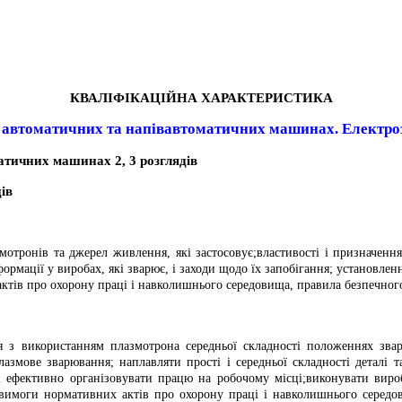
КВАЛІФІКАЦІЙНА ХАРАКТЕРИСТИКА
 автоматичних та напівавтоматичних машинах. Електро
матичних машинах
2, 3 розглядів
дів
мотронів та джерел живлення, які застосовує;властивості і призначенн
ормації у виробах, які зварює, і заходи щодо їх запобігання; установл
 актів про охорону праці і навколишнього середовища, правила безпечн
з використанням плазмотрона середньої складності положеннях зварн
азмове зварювання; наплавляти прості і середньої складності деталі 
і ефективно організовувати працю на робочому місці;виконувати виробн
 вимоги нормативних актів про охорону праці і навколишнього серед