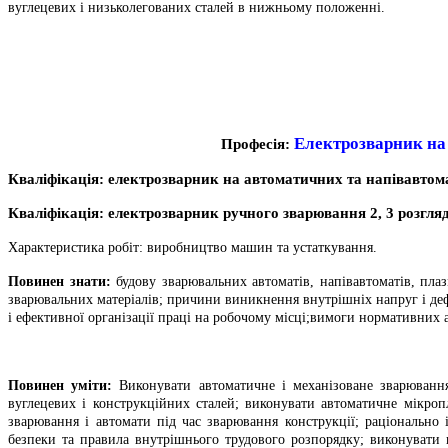
вуглецевих і низьколегованих сталей в нижньому положенні.
Електрозварник на
Професія:
Кваліфікація:
електрозварник на автоматичних та напівавто
Кваліфікація:
електрозварник ручного зварювання
2, 3 розгля
Характеристика робіт: виробництво машин та устаткування.
Повинен знати:
будову зварювальних автоматів, напівавтоматів, плаз
зварювальних матеріалів; причини виникнення внутрішніх напруг і деф
і ефективної організації праці на робочому місці;вимоги нормативних
Повинен уміти:
Виконувати автоматичне і механізоване зварювання 
вуглецевих і конструкційних сталей; виконувати автоматичне мікропл
зварювання і автомати під час зварювання конструкції; раціонально 
безпеки та правила внутрішнього трудового розпорядку; виконувати