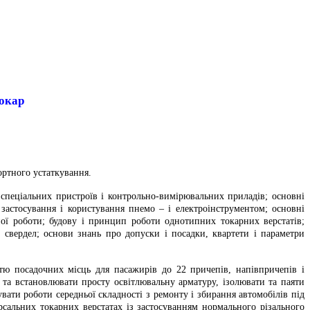
Токар
ортного устаткування.
 спеціальних пристроїв і контрольно-вимірювальних приладів; основні
 застосування і користування пнемо – і електроінструментом; основні
аної роботи; будову і принцип роботи однотипних токарних верстатів;
і свердел; основи знань про допуски і посадки, квартети і параметри
стю посадочних місць для пасажирів до 22 причепів, напівпричепів і
 та встановлювати просту освітлювальну арматуру, ізолювати та паяти
вати роботи середньої складності з ремонту і збирання автомобілів під
рсальних токарних верстатах із застосуванням нормального різального