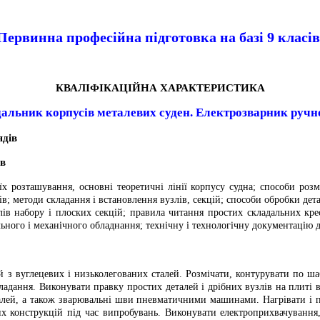
Первинна професійна підготовка на базі 9 класів
КВАЛІФІКАЦІЙНА ХАРАКТЕРИСТИКА
альник корпусів металевих суден. Електрозварник ручн
ядів
ів
х розташування, основні теоретичні лінії корпусу судна; способи розм
ів; методи складання і встановлення вузлів, секцій; способи обробки дет
лів набору і плоских секцій; правила читання простих складальних крес
льного і механічного обладнання; технічну і технологічну документацію 
з вуглецевих і низьколегованих сталей. Розмічати, контурувати по шабл
складання. Виконувати правку простих деталей і дрібних вузлів на плиті
лей, а також зварювальні шви пневматичними машинами. Нагрівати і п
 конструкцій під час випробувань. Виконувати електроприхвачування, 