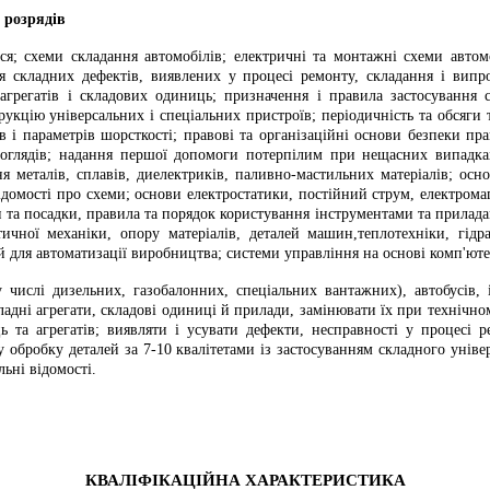
 розрядів
я; схеми складання автомобілів; електричні та монтажні схеми автомо
я складних дефектів, виявлених у процесі ремонту, складання і випро
грегатів і складових одиниць; призначення і правила застосування 
укцію універсальних і спеціальних пристроїв; періодичність та обсяги
тів і параметрів шорсткості; правові та організаційні основи безпеки пр
х оглядів; надання першої допомоги потерпілим при нещасних випадках
ня металів, сплавів, диелектриків, паливно-мастильних матеріалів; осн
 відомості про схеми; основи електростатики, постійний струм, електро
та посадки, правила та порядок користування інструментами та прилада
чної механіки, опору матеріалів, деталей машин,теплотехніки, гідра
 для автоматизації виробництва; системи управління на основі комп'юте
числі дизельних, газобалонних, спеціальних вантажних), автобусів, і
адні агрегати, складові одиниці й прилади, замінювати їх при технічному
 та агрегатів; виявляти і усувати дефекти, несправності у процесі р
у обробку деталей за 7-10 квалітетами із застосуванням складного унів
ьні відомості.
КВАЛІФІКАЦІЙНА ХАРАКТЕРИСТИКА