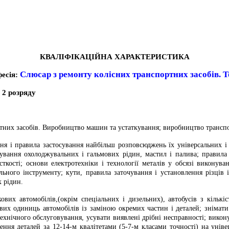
КВАЛІФІКАЦІЙНА ХАРАКТЕРИСТИКА
Слюсар з ремонту колісних транспортних засобів. 
есія:
в
2 розряду
ртних засобів. Виробництво машин та устаткування; виробництво трансп
ння і правила застосування найбільш розповсюджень їх універсальних і
сування охолоджувальних і гальмових рідин, мастил і палива; правила
сткості; основи електротехніки і технології металів у обсязі виконув
льного інструменту; кути, правила заточування і установлення різців 
 рідин.
вих автомобілів,(окрім спеціальних і дизельних), автобусів з кількі
ових одиниць автомобілів із заміною окремих частин і деталей; знімати
хнічного обслуговування, усувати виявлені дрібні несправності; викону
ення деталей за 12-14-м квалітетами (5-7-м класами точності) на уніве