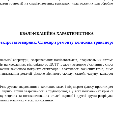
ласами точності) на спеціалізованих верстатах, налагоджених для обробл
КВАЛІФІКАЦІЙНА ХАРАКТЕРИСТИКА
ектрогазозварник.
Слюсар з ремонту колісних транспорт
вальної апаратури, зварювальних напівавтоматів, зварювальних автом
ів на кресленнях відповідно до ДСТУ. Будову зварного з'єднання ; спо
значення захисного покриття електродів і властивості захисних газів; ви
аплавлення деталей різного хімічного складу; статей, чавуну, кольоро
ічне дугове зварювання в захисних газах і під шаром флюсу простих детал
лей першої групи зварюваності і трубопроводів у всіх положеннях крім 
 вуглецевих та низьколегованих сталей першої і другої групи розрізува
зальних машинах у всіх положеннях.