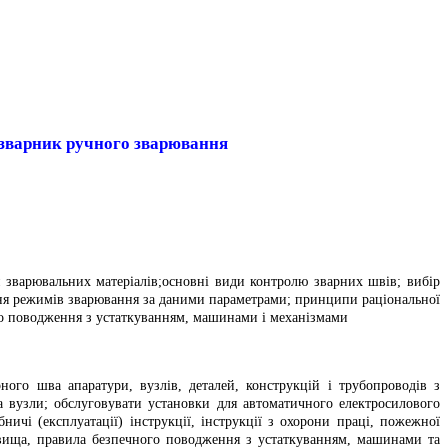
зварник ручного зварювання
я зварювальних матеріалів;основні види контролю зварних швів; вибір
ення режимів зварювання за даними параметрами; принципи раціональної
ого поводження з устаткуванням, машинами і механізмами
ого шва апаратури, вузлів, деталей, конструкцій і трубопроводів з
та вузли; обслуговувати установки для автоматичного електросилового
ичі (експлуатації) інструкції, інструкції з охорони праці, пожежної
овища, правила безпечного поводження з устаткуванням, машинами та