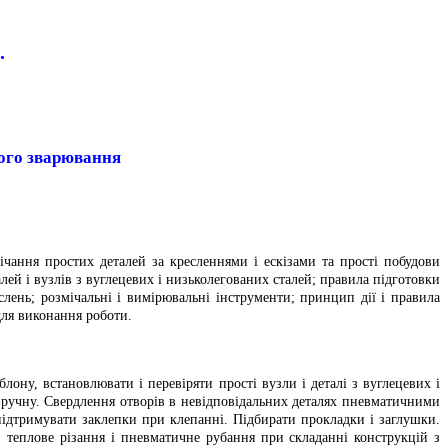
.
ого зварювання
ічання простих деталей за кресленнями і ескізами та прості побудови
алей і вузлів з вуглецевих і низьколегованих сталей; правила підготовки
лень; розмічальні і вимірювальні інструменти; принцип дії і правила
для виконання роботи.
ону, встановлювати і перевіряти прості вузли і деталі з вуглецевих і
 вручну. Свердлення отворів в невідповідальних деталях пневматичними
ідтримувати заклепки при клепанні. Підбирати прокладки і заглушки.
теплове різання і пневматичне рубання при складанні конструкцій з