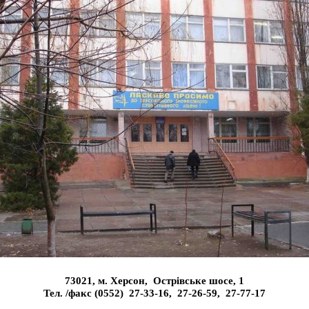
73021, м. Херсон, Острівське шосе, 1
Тел. /факс (0552) 27-33-16, 27-26-59, 27-77-17