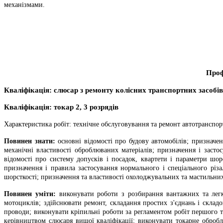
механізмами.
Проф
Кваліфікація:
слюсар з ремонту колісних транспортних засобі
Кваліфікація:
токар 2, 3 розрядів
Характеристика робіт: технічне обслуговування та ремонт автотранспо
Повинен знати:
основні відомості про будову автомобілів; призначе
механічні властивості оброблюваних матеріалів; призначення і засто
відомості про систему допусків і посадок, квартети і параметри шор
призначення і правила застосування нормального і спеціального різа
шорсткості; призначення та властивості охолоджувальних та мастильних
Повинен уміти:
виконувати роботи з розбирання вантажних та легко
мотоциклів; здійснювати ремонт, складання простих з'єднань і склад
проводи; виконувати кріпильні роботи за регламентом робіт першого те
керівництвом слюсаря вищої кваліфікації; виконувати токарне обробл