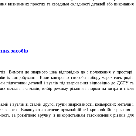
ення визначених простих та середньої складності деталей або виконання
них засобів
атів. Вимоги до зварного шва відповідно до : положення у просторі.
соби їх випробування. Види контролю; способи вибору марок електродів
моги підготовки деталей і вузлів під зварювання відповідно до ДСТУ та
вих металів і сплавів; вибір режиму різання і норми на витрати після
ей і вузлів зі сталей другої групи зварюваності, кольорових металів і
стельового . Виконувати кисневе прямолінійне і криволінійне різання в
ності, за розміткою вручну, з використанням газокисневих різаків для