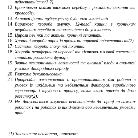
недостатністю(3,2).
Бронхіальна астма тяжкого перебігу з розладами дихання та
кровообігу.
Активні форми туберкульозу будь-якої локалізації.
Виразкова хвороба шлунку, 12-палої кишки з хронічним
рецидивним перебігом та схильністю до ускладнень.
Цирози печінки та активні хронічні гепатити.
Хронічні хвороби нирок із проявами ниркової недостатності(2).
Системні хвороби сполучної тканини.
Хвороби периферичної нервової та кістково-м'язової системи зі
стійкими розладами функції.
Звичне невиношування вагітності та аномалії плоду в анамнезі
у жінок дітородного періоду.
Глаукома декомпенсована.
Професійне захворювання є протипоказанням для роботи в
умовах із шкідливим та небезпечним фактором виробничого
середовища і трудового процесу, вплив якого призвів до його
розвитку(2).
Не допускається залучення неповнолітніх до праці на важких
роботах і на роботах із шкідливими або небезпечними умовами
праці.
(1) Заключення психіатра, нарколога.