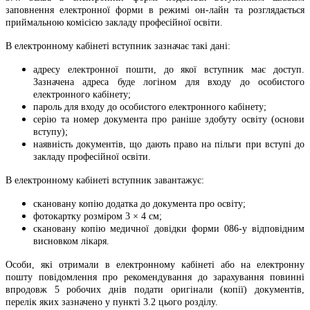
заповнення електронної форми в режимі он-лайн та розглядається
приймальною комісією закладу професійної освіти.
В електронному кабінеті вступник зазначає такі дані:
адресу електронної пошти, до якої вступник має доступ.
Зазначена адреса буде логіном для входу до особистого
електронного кабінету;
пароль для входу до особистого електронного кабінету;
серію та номер документа про раніше здобуту освіту (основи
вступу);
наявність документів, що дають право на пільги при вступі до
закладу професійної освіти.
В електронному кабінеті вступник завантажує:
скановану копію додатка до документа про освіту;
фотокартку розміром 3 × 4 см;
скановану копію медичної довідки форми 086-у відповідним
висновком лікаря.
Особи, які отримали в електронному кабінеті або на електронну
пошту повідомлення про рекомендування до зарахування повинні
впродовж 5 робочих днів подати оригінали (копії) документів,
перелік яких зазначено у пункті 3.2 цього розділу.