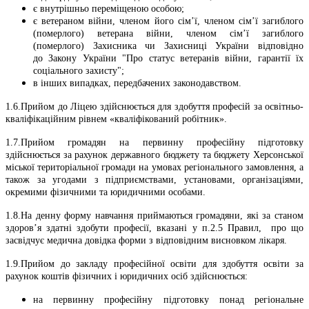
є внутрішньо переміщеною особою;
є ветераном війни, членом його сім’ї, членом сім’ї загиблого
(померлого) ветерана війни, членом сім’ї загиблого
(померлого) Захисника чи Захисниці України відповідно
до Закону України "Про статус ветеранів війни, гарантії їх
соціального захисту";
в інших випадках, передбачених законодавством.
1.6.Прийом до Ліцею здійснюється для здобуття професій за освітньо-
кваліфікаційним рівнем «кваліфікований робітник».
1.7.Прийом громадян на первинну професійну підготовку
здійснюється за рахунок державного бюджету та бюджету Херсонської
міської територіальної громади на умовах регіонального замовлення, а
також за угодами з підприємствами, установами, організаціями,
окремими фізичними та юридичними особами.
1.8.На денну форму навчання приймаються громадяни, які за станом
здоров’я здатні здобути професії, вказані у п.2.5 Правил, про що
засвідчує медична довідка форми з відповідним висновком лікаря.
1.9.Прийом до закладу професійної освіти для здобуття освіти за
рахунок коштів фізичних і юридичних осіб здійснюється:
на первинну професійну підготовку понад регіональне