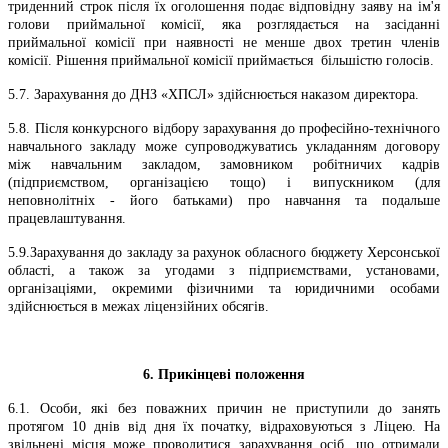
триденний строк після їх оголошення подає відповідну заяву на ім'я
голови приймальної комісії, яка розглядається на засіданні
приймальної комісії при наявності не менше двох третин членів
комісії. Рішення приймальної комісії приймається більшістю голосів.
5.7. Зарахування до ДНЗ «ХПСЛ» здійснюється наказом директора.
5.8. Після конкурсного відбору зарахування до професійно-технічного
навчального закладу може супроводжуватись укладанням договору
між навчальним закладом, замовником робітничих кадрів
(підприємством, організацією тощо) і випускником (для
неповнолітніх - його батьками) про навчання та подальше
працевлаштування.
5.9.Зарахування до закладу за рахунок обласного бюджету Херсонської
області, а також за угодами з підприємствами, установами,
організаціями, окремими фізичними та юридичними особами
здійснюється в межах ліцензійних обсягів.
6. Прикінцеві положення
6.1. Особи, які без поважних причин не приступили до занять
протягом
10 днів від дня їх початку, відраховуються з Ліцею. На
звільнені місця може проводитися зарахування осіб, що отримали