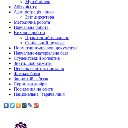
Музей ліцею
Абітурієнту
Адміністрація ліцею
Звіт директора
Методична робота
Навчальна робота
Виховна робота
Практичний психолог
Соціальний педагог
Нормативно-правові документи
Навчально-матеріальна база
Студентський колектив
Знати, щоб вижити
Перелік освітніх порталів
Фотоальбоми
Зворотній зв’язок
Скринька довіри
Посилання на сайти
Національна "гаряча лінія"