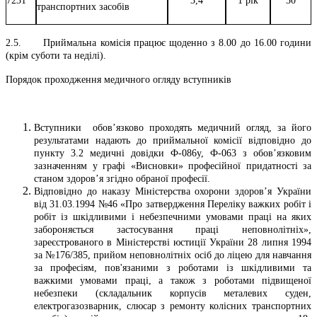
7231
3,4
1 рік
30
транспортних засобів
2.5. Приймальна комісія працює щоденно з 8.00 до 16.00 години
(крім суботи та неділі).
Порядок проходження медичного огляду вступників
Вступники обов’язково проходять медичний огляд, за його
результатами надають до приймальної комісії відповідно до
пункту 3.2 медичні довідки Ф-086у, Ф-063 з обов’язковим
зазначенням у графі «Висновки» професійної придатності за
станом здоров’я згідно обраної професії.
Відповідно до наказу Міністерства охорони здоров’я України
від 31.03.1994 №46 «Про затвердження Переліку важких робіт і
робіт із шкідливими і небезпечними умовами праці на яких
забороняється застосування праці неповнолітніх»,
зареєстрованого в Міністерстві юстиції України 28 липня 1994
за №176/385, прийом неповнолітніх осіб до ліцею для навчання
за професіям, пов'язаними з роботами із шкідливими та
важкими умовами праці, а також з роботами підвищеної
небезпеки (складальник корпусів металевих суден,
електрогазозварник, слюсар з ремонту колісних транспортних