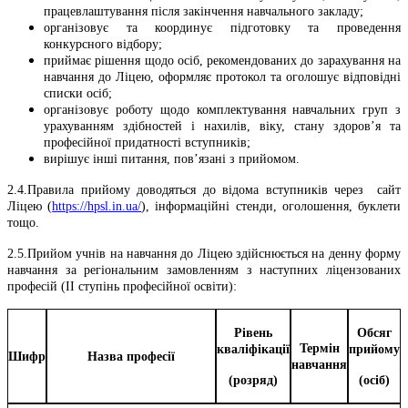
працевлаштування після закінчення навчального закладу;
організовує та координує підготовку та проведення
конкурсного відбору;
приймає рішення щодо осіб, рекомендованих до зарахування на
навчання до Ліцею, оформляє протокол та оголошує відповідні
списки осіб;
організовує роботу щодо комплектування навчальних груп з
урахуванням здібностей і нахилів, віку, стану здоров’я та
професійної придатності вступників;
вирішує інші питання, пов’язані з прийомом.
2.4.Правила прийому доводяться до відома вступників через сайт
Ліцею (
https://hpsl.in.ua/
), інформаційні стенди, оголошення, буклети
тощо.
2.5.Прийом учнів на навчання до Ліцею здійснюється на денну форму
навчання за регіональним замовленням з наступних ліцензованих
професій (ІІ ступінь професійної освіти):
Рівень
Обсяг
Термін
кваліфікації
прийому
Шифр
Назва професії
навчання
(розряд)
(осіб)