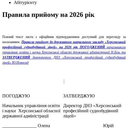
Абітурієнту
Правила прийому на 2026 рік
Повний текст листа з офіційним підтвердженням доступний для перегляду за
посиланням:
Правила прийому
до державного навчального закладу
«Херсонський
професійний суднобудівний ліцей»
на 2026
рік
ПОГОДЖЕНИЙ
начальником
управління освіти і науки Херсонської області державної адміністрації Н.Біль та
ЗАТВЕРДЖЕНИЙ
директором ДНЗ «Херсонський професійний суднобудівний
ліцей» Ю.Новосад
ПОГОДЖУЮ
ЗАТВЕРДЖУЮ
Начальник управління освіти
Директор ДНЗ «Херсонський
і науки Херсонської обласної
професійний суднобудівний
державної адміністрації
ліцей»
_______________ Олена
Юрій