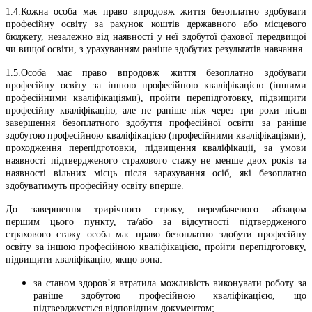
1.4.Кожна особа має право впродовж життя безоплатно здобувати
професійну освіту за рахунок коштів державного або місцевого
бюджету, незалежно від наявності у неї здобутої фахової передвищої
чи вищої освіти, з урахуванням раніше здобутих результатів навчання.
1.5.Особа має право впродовж життя безоплатно здобувати
професійну освіту за іншою професійною кваліфікацією (іншими
професійними кваліфікаціями), пройти перепідготовку, підвищити
професійну кваліфікацію, але не раніше ніж через три роки після
завершення безоплатного здобуття професійної освіти за раніше
здобутою професійною кваліфікацією (професійними кваліфікаціями),
проходження перепідготовки, підвищення кваліфікації, за умови
наявності підтвердженого страхового стажу не менше двох років та
наявності вільних місць після зарахування осіб, які безоплатно
здобуватимуть професійну освіту вперше.
До завершення трирічного строку, передбаченого абзацом
першим цього пункту, та/або за відсутності підтвердженого
страхового стажу особа має право безоплатно здобути професійну
освіту за іншою професійною кваліфікацією, пройти перепідготовку,
підвищити кваліфікацію, якщо вона:
за станом здоров’я втратила можливість виконувати роботу за
раніше здобутою професійною кваліфікацією, що
підтверджується відповідним документом;