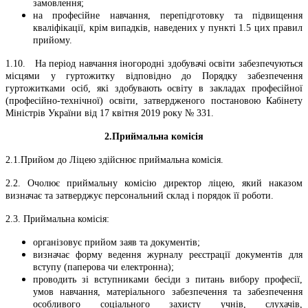
замовлення;
на професійне навчання, перепідготовку та підвищення
кваліфікації, крім випадків, наведених у пункті 1.5 цих правил
прийому.
1.10. На період навчання іногородні здобувачі освіти забезпечуються
місцями у гуртожитку відповідно до Порядку забезпечення
гуртожитками осіб, які здобувають освіту в закладах професійної
(професійно-технічної) освіти, затвердженого постановою Кабінету
Міністрів України від 17 квітня 2019 року № 331.
2.Приймальна комісія
2.1.
Прийом до Ліцею здійснює приймальна комісія.
2.2. Очолює приймальну комісію директор ліцею, який наказом
визначає та затверджує персональний склад і порядок її роботи.
2.3. Приймальна комісія:
організовує прийом заяв та документів;
визначає форму ведення журналу реєстрації документів для
вступу (паперова чи електронна);
проводить зі вступниками бесіди з питань вибору професії,
умов навчання, матеріального забезпечення та забезпечення
особливого соціального захисту учнів, слухачів,