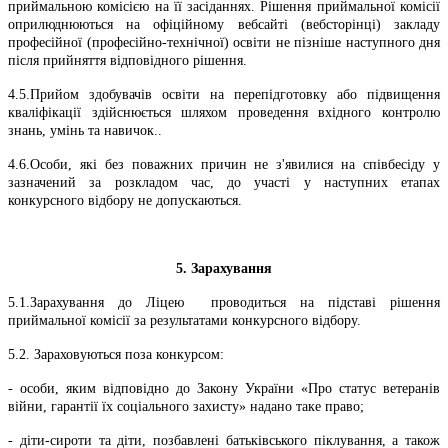
приймальною комісією на її засіданнях. Рішення приймальної комісії
оприлюднюються на офіційному вебсайті (вебсторінці) закладу
професійної (професійно-технічної) освіти не пізніше наступного дня
після прийняття відповідного рішення.
4.5.Прийом здобувачів освіти на перепідготовку або підвищення
кваліфікації здійснюється шляхом проведення вхідного контролю
знань, умінь та навичок..
4.6.Особи, які без поважних причин не з'явилися на співбесіду у
зазначений за розкладом час, до участі у наступних етапах
конкурсного відбору не допускаються.
5. Зарахування
5.1.Зарахування до Ліцею
проводиться на підставі рішення
приймальної комісії за результатами конкурсного відбору.
5.2. Зараховуються поза конкурсом:
- особи, яким відповідно до Закону України «Про статус ветеранів
війни,
гарантії їх соціального захисту» надано таке право;
- діти-сироти та діти, позбавлені батьківського піклування, а також