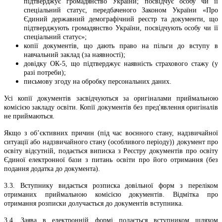
підтверджує громадянство України; посвідчує особу чи її
спеціальний статус, передбаченого Законом України «Про
Єдиний державний демографічний реєстр та документи, що
підтверджують громадянство України, посвідчують особу чи її
спеціальний статус»;
­копії документів, що дають право на пільги до вступу в
навчальний заклад (за наявності);
­довідку ОК-5, що підтверджує наявність страхового стажу (у
разі потреби);
­письмову згоду на обробку персональних даних.
Усі копії документів засвідчуються за оригіналами приймальною
комісією закладу освіти. Копії документів без пред'явлення оригіналів
не приймаються.
Якщо з об’єктивних причин (під час воєнного стану, надзвичайної
ситуації або надзвичайного стану (особливого періоду)) документ про
освіту відсутній, подається виписка з Реєстру документів про освіту
Єдиної електронної бази з питань освіти про його отримання (без
подання додатка до документа).
3.3. Вступнику видається розписка довільної форм з переліком
отриманих приймальною комісією документів. Відмітка про
отримання розписки долучається до документів вступника.
3.4. Заява в електронній формі подається вступником шляхом