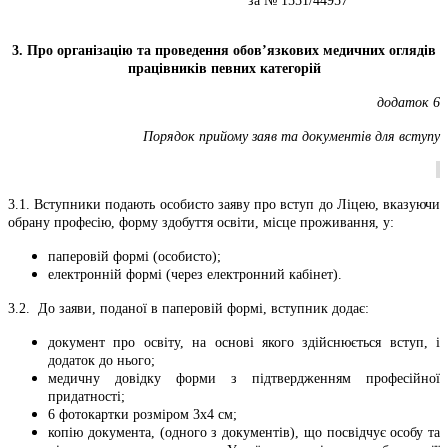
за № 1551/44957
3. Про організацію та проведення обов’язкових медичних оглядів
працівників певних категорій
додаток 6
Порядок прийому заяв та документів для вступу
3.1. Вступники подають особисто заяву про вступ до Ліцею, вказуючи
обрану професію, форму здобуття освіти, місце проживання, у:
паперовій формі (особисто);
електронній формі (через електронний кабінет).
3.2. До заяви, поданої в паперовій формі, вступник додає:
­документ про освіту, на основі якого здійснюється вступ, і
додаток до нього;
­медичну довідку форми з підтвердженням професійної
придатності;
­6 фотокартки розміром 3х4 см;
­копію документа, (одного з документів), що посвідчує особу та