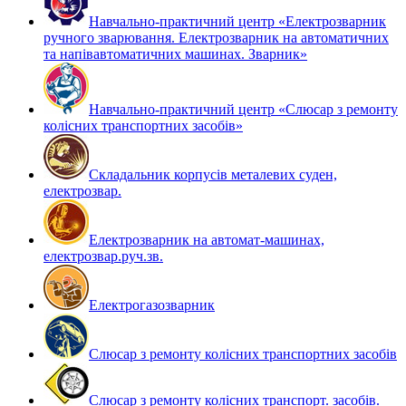
Навчально-практичний центр «Електрозварник
ручного зварювання. Електрозварник на автоматичних
та напівавтоматичних машинах. Зварник»
Навчально-практичний центр «Слюсар з ремонту
колісних транспортних засобів»
Складальник корпусів металевих суден,
електрозвар.
Електрозварник на автомат-машинах,
електрозвар.руч.зв.
Електрогазозварник
Слюсар з ремонту колісних транспортних засобів
Слюсар з ремонту колісних транспорт. засобів.