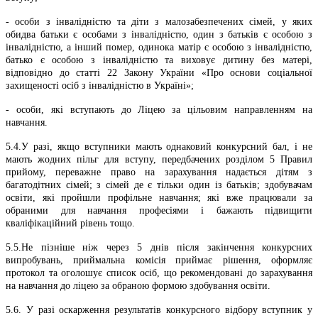
- особи з інвалідністю та діти з малозабезпечених сімей, у яких
обидва батьки є особами з інвалідністю, один з батьків є особою з
інвалідністю, а інший помер, одинока матір є особою з інвалідністю,
батько є особою з інвалідністю та виховує дитину без матері,
відповідно до статті 22 Закону України «Про основи соціальної
захищеності осіб з інвалідністю в Україні»;
- особи, які вступають до Ліцею за цільовим направленням на
навчання.
5.4.У разі, якщо вступники мають однаковий конкурсний бал, і не
мають жодних пільг для вступу, передбачених розділом 5 Правил
прийому, переважне право на зарахування надається дітям з
багатодітних сімей; з сімей де є тільки один із батьків; здобувачам
освіти, які пройшли профільне навчання; які вже працювали за
обраними для навчання професіями і бажають підвищити
кваліфікаційний рівень тощо.
5.5.Не пізніше ніж через 5 днів після закінчення конкурсних
випробувань, приймальна комісія приймає рішення, оформляє
протокол та оголошує список осіб, що рекомендовані до зарахування
на навчання до ліцею за обраною формою здобування освіти.
5.6. У разі оскарження результатів конкурсного відбору вступник у