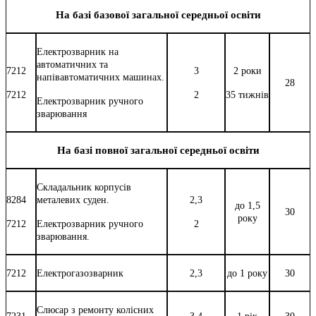
На базі базової загальної середньої освіти
Електрозварник на
автоматичних та
7212
3
2 роки
напівавтоматичних машинах.
28
7212
2
35 тижнів
Електрозварник ручного
зварювання
На базі повної загальної середньої освіти
Складальник корпусів
8284
металевих суден.
2,3
до 1,5
30
року
7212
Електрозварник ручного
2
зварювання.
7212
Електрогазозварник
2,3
до 1 року
30
Слюсар з ремонту колісних