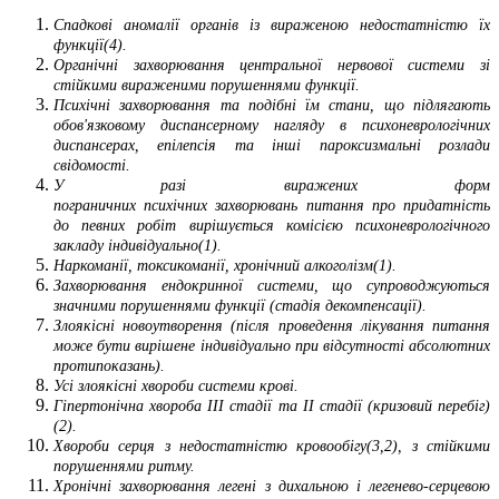
Спадкові аномалії органів із вираженою недостатністю їх
функції(4).
Органічні захворювання центральної нервової системи зі
стійкими вираженими порушеннями функції.
Психічні захворювання та подібні їм стани, що підлягають
обов'язковому диспансерному нагляду в психоневрологічних
диспансерах, епілепсія та інші пароксизмальні розлади
свідомості.
У разі виражених форм
пограничних психічних захворювань питання про придатність
до певних робіт вирішується комісією психоневрологічного
закладу індивідуально(1).
Наркоманії, токсикоманії, хронічний алкоголізм(1).
Захворювання ендокринної системи, що супроводжуються
значними порушеннями функції (стадія декомпенсації).
Злоякісні новоутворення (після проведення лікування питання
може бути вирішене індивідуально при відсутності абсолютних
протипоказань).
Усі злоякісні хвороби системи крові.
Гіпертонічна хвороба III стадії та II стадії (кризовий перебіг)
(2).
Хвороби серця з недостатністю кровообігу(3,2), з стійкими
порушеннями ритму.
Хронічні захворювання легені з дихальною і легенево-серцевою