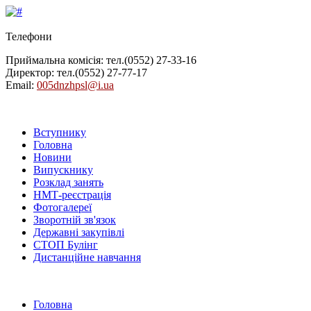
Телефони
Приймальна комісія: тел.
(0552) 27-33-16
Директор: тел.
(0552) 27-77-17
Email:
005dnzhpsl@i.ua
Вступнику
Головна
Новини
Випускнику
Розклад занять
НМТ-реєстрація
Фотогалереї
Зворотній зв'язок
Державні закупівлі
СТОП Булінг
Дистанційне навчання
Головна