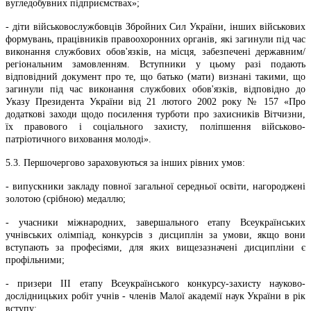
вугледобувних підприємствах»;
- діти військовослужбовців Збройних Сил України, інших військових
формувань, працівників правоохоронних органів, які загинули під час
виконання службових обов'язків, на місця, забезпечені державним/
регіональним замовленням. Вступники у цьому разі подають
відповідний документ про те, що батько (мати) визнані такими, що
загинули під час виконання службових обов'язків, відповідно до
Указу Президента України від 21 лютого 2002 року № 157 «Про
додаткові заходи щодо посилення турботи про захисників Вітчизни,
їх правового і соціального захисту, поліпшення військово-
патріотичного виховання молоді».
5.3. Першочергово зараховуються за інших рівних умов:
- випускники закладу повної загальної середньої освіти, нагороджені
золотою (срібною) медаллю;
- учасники міжнародних, завершального етапу Всеукраїнських
учнівських олімпіад, конкурсів з дисциплін за умови, якщо вони
вступають за професіями, для яких вищезазначені дисципліни є
профільними;
- призери III етапу Всеукраїнського конкурсу-захисту науково-
дослідницьких робіт учнів - членів Малої академії наук України в рік
вступу;