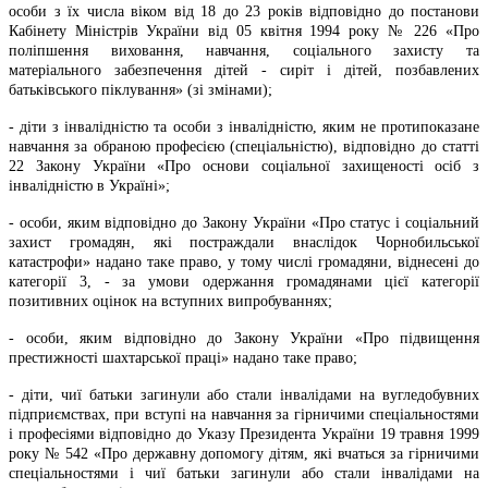
особи з їх числа віком від 18 до 23 років відповідно до постанови
Кабінету Міністрів України від 05 квітня 1994 року № 226 «Про
поліпшення виховання, навчання, соціального захисту та
матеріального забезпечення дітей - сиріт і дітей, позбавлених
батьківського піклування» (зі змінами);
- діти з інвалідністю та особи з інвалідністю, яким не протипоказане
навчання за обраною професією (спеціальністю), відповідно до статті
22 Закону України «Про основи соціальної захищеності осіб з
інвалідністю в Україні»;
- особи, яким відповідно до Закону України «Про статус і соціальний
захист громадян, які постраждали внаслідок Чорнобильської
катастрофи» надано таке право, у тому числі громадяни, віднесені до
категорії 3, - за умови одержання громадянами цієї категорії
позитивних оцінок на вступних випробуваннях;
- особи, яким відповідно до Закону України «Про підвищення
престижності шахтарської праці» надано таке право;
- діти, чиї батьки загинули або стали інвалідами на вугледобувних
підприємствах, при вступі на навчання за гірничими спеціальностями
і професіями відповідно до Указу Президента України 19 травня 1999
року № 542 «Про державну допомогу дітям, які вчаться за гірничими
спеціальностями і чиї батьки загинули або стали інвалідами на