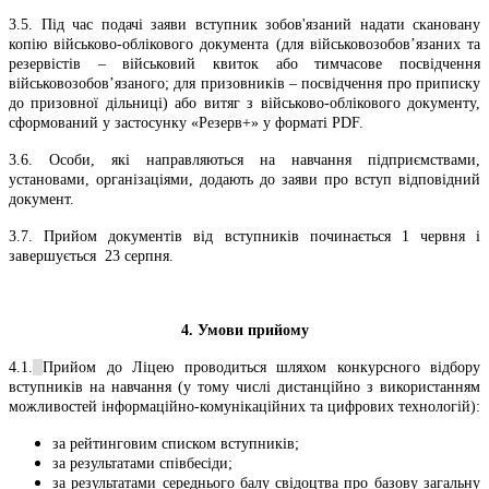
3.5. Під час подачі заяви вступник зобов'язаний надати скановану
копію військово-облікового документа (для військовозобов’язаних та
резервістів – військовий квиток або тимчасове посвідчення
військовозобов’язаного; для призовників – посвідчення про приписку
до призовної дільниці) або витяг з військово-облікового документу,
сформований у застосунку «Резерв+» у форматі PDF.
3.6. Особи, які направляються на навчання підприємствами,
установами, організаціями, додають до заяви про вступ відповідний
документ.
3.7. Прийом документів від вступників починається 1 червня і
завершується 23 серпня.
4. Умови прийому
4.1.
Прийом до Ліцею проводиться шляхом конкурсного відбору
вступників на навчання (у тому числі дистанційно з використанням
можливостей інформаційно-комунікаційних та цифрових технологій):
за рейтинговим списком вступників;
за результатами співбесіди;
за результатами середнього балу свідоцтва про базову загальну