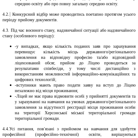
середню освіту або про повну загальну середню освіту.
4.2.
Конкурсний відбір може проводитись поетапно протягом усього
періоду прийому документів.
4.3. Під час воєнного стану, надзвичайної ситуації або надзвичайного
стану (особливого періоду):
-у випадках, якщо кількість поданих заяв про зарахування
перевищує кількість місць державного/регіонального
замовлення на відповідну професію та/або відповідний
ліцензований обсяг, прийом до Ліцею проводиться за
результатами співбесіди, у тому числі дистанційно з
використанням можливостей інформаційно-комунікаційних та
цифрових технологій;
-вступники мають право подати заяву на вступ до Ліцею
незалежно від місця проживання;
-Ліцей не має права відмовити особі у прийнятті документів та
у зарахуванні на навчання на умовах державного/регіонального
замовлення за відсутності реєстрації місця проживання особи
на території Херсонської міської територіальної громади
територіальної громади.
4.4.Усі питання, пов'язані з прийомом на навчання для здобуття
професійної (професійно-технічної) освіти, вирішуються