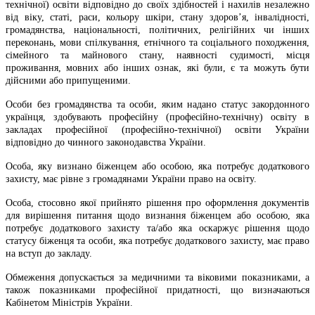
технічної) освіти відповідно до своїх здібностей і нахилів незалежно
від віку, статі, раси, кольору шкіри, стану здоров’я, інвалідності,
громадянства, національності, політичних, релігійних чи інших
переконань, мови спілкування, етнічного та соціального походження,
сімейного та майнового стану, наявності судимості, місця
проживання, мовних або інших ознак, які були, є та можуть бути
дійсними або припущеними.
Особи без громадянства та особи, яким надано статус закордонного
українця, здобувають професійну (професійно-технічну) освіту в
закладах професійної (професійно-технічної) освіти України
відповідно до чинного законодавства України.
Особа, яку визнано біженцем або особою, яка потребує додаткового
захисту, має рівне з громадянами України право на освіту.
Особа, стосовно якої прийнято рішення про оформлення документів
для вирішення питання щодо визнання біженцем або особою, яка
потребує додаткового захисту та/або яка оскаржує рішення щодо
статусу біженця та особи, яка потребує додаткового захисту, має право
на вступ до закладу.
Обмеження допускається за медичними та віковими показниками, а
також показниками професійної придатності, що визначаються
Кабінетом Міністрів України.