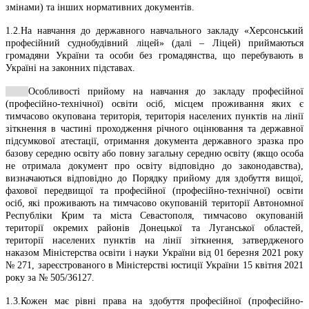
змінами) та інших нормативних документів.
1.2.На навчання до державного навчального закладу «Херсонський
професійний суднобудівний ліцей» (далі – Ліцей) приймаються
громадяни України та особи без громадянства, що перебувають в
Україні на законних підставах.
Особливості прийому на навчання до закладу професійної
(професійно-технічної) освіти осіб, місцем проживання яких є
тимчасово окупована територія, територія населених пунктів на лінії
зіткнення в частині проходження річного оцінювання та державної
підсумкової атестації, отримання документа державного зразка про
базову середню освіту або повну загальну середню освіту (якщо особа
не отримала документ про освіту відповідно до законодавства),
визначаються відповідно до Порядку прийому для здобуття вищої,
фахової передвищої та професійної (професійно-технічної) освіти
осіб, які проживають на тимчасово окупованій території Автономної
Республіки Крим та міста Севастополя, тимчасово окупованій
території окремих районів Донецької та Луганської областей,
території населених пунктів на лінії зіткнення, затвердженого
наказом Міністерства освіти і науки України від 01 березня 2021 року
№ 271, зареєстрованого в Міністерстві юстиції України 15 квітня 2021
року за № 505/36127.
1.3.Кожен має рівні права на здобуття професійної (професійно-