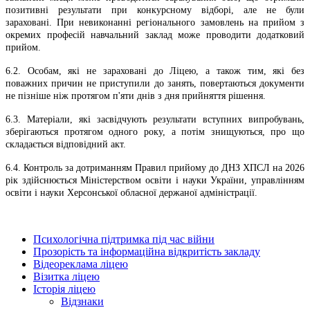
позитивні результати при конкурсному відборі, але не були
зараховані. При невиконанні регіонального замовлень на прийом з
окремих професій навчальний заклад може проводити додатковий
прийом.
6.2. Особам, які не зараховані до Ліцею, а також тим, які без
поважних причин не приступили до занять, повертаються документи
не пізніше ніж протягом п'яти днів з дня прийняття рішення.
6.3. Матеріали, які засвідчують результати вступних випробувань,
зберігаються протягом одного року, а потім знищуються, про що
складається відповідний акт.
6.4. Контроль за дотриманням Правил прийому до ДНЗ ХПСЛ на 2026
рік здійснюється Міністерством освіти і науки України, управлінням
освіти і науки Херсонської обласної держаної адміністрації.
Психологічна підтримка під час війни
Прозорість та інформаційна відкритість закладу
Відеореклама ліцею
Візитка ліцею
Історія ліцею
Відзнаки