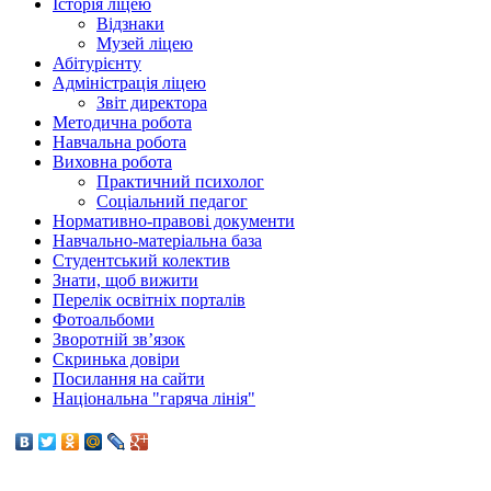
Історія ліцею
Відзнаки
Музей ліцею
Абітурієнту
Адміністрація ліцею
Звіт директора
Методична робота
Навчальна робота
Виховна робота
Практичний психолог
Соціальний педагог
Нормативно-правові документи
Навчально-матеріальна база
Студентський колектив
Знати, щоб вижити
Перелік освітніх порталів
Фотоальбоми
Зворотній зв’язок
Скринька довіри
Посилання на сайти
Національна "гаряча лінія"