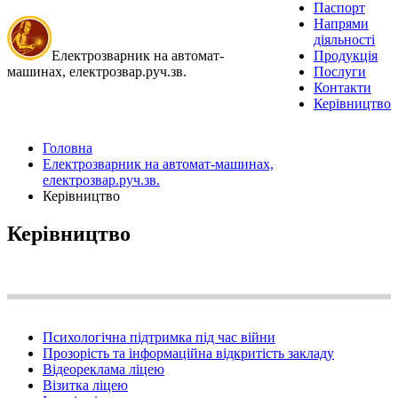
Паспорт
Напрями
діяльності
Електрозварник на автомат-
Продукція
машинах, електрозвар.руч.зв.
Послуги
Контакти
Керівництво
Головна
Електрозварник на автомат-машинах,
електрозвар.руч.зв.
Керівництво
Керівництво
Психологічна підтримка під час війни
Прозорість та інформаційна відкритість закладу
Відеореклама ліцею
Візитка ліцею