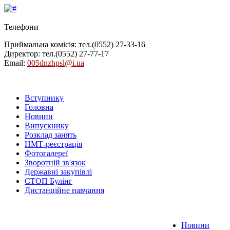
Телефони
Приймальна комісія: тел.
(0552) 27-33-16
Директор: тел.
(0552) 27-77-17
Email:
005dnzhpsl@i.ua
Вступнику
Головна
Новини
Випускнику
Розклад занять
НМТ-реєстрація
Фотогалереї
Зворотній зв'язок
Державні закупівлі
СТОП Булінг
Дистанційне навчання
Новини