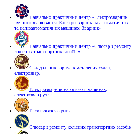
Навчально-практичний центр «Електрозварник
ручного зварювання. Електрозварник на автоматичних
та напівавтоматичних машинах. Зварник»
Навчально-практичний центр «Слюсар з ремонту
колісних транспортних засобів»
Складальник корпусів металевих суден,
електрозвар.
Електрозварник на автомат-машинах,
електрозвар.руч.зв.
Електрогазозварник
Слюсар з ремонту колісних транспортних засобів