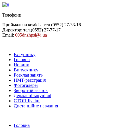
Телефони
Приймальна комісія: тел.
(0552) 27-33-16
Директор: тел.
(0552) 27-77-17
Email:
005dnzhpsl@i.ua
Вступнику
Головна
Новини
Випускнику
Розклад занять
НМТ-реєстрація
Фотогалереї
Зворотній зв'язок
Державні закупівлі
СТОП Булінг
Дистанційне навчання
Головна