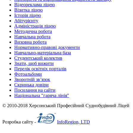
Відеореклама ліцею
Візитка ліцею
Історія ліцею
Абітурієнту
Адміністрація ліцею
Методична робота
Навчальна робота
Виховна робота
Нормативно-правові документи
Навчально-матеріальна база
Студентський колектив
Знати, щоб вижити
Перелік освітніх порталів
Фотоальбоми
Зворотній зв’язок
Скринька довіри
Посилання на сайти
Національна "гаряча лінія"
© 2010-2018 Херсонський Професійний Суднобудівний Ліцей
Розробка сайту -
InfoRegion, LTD