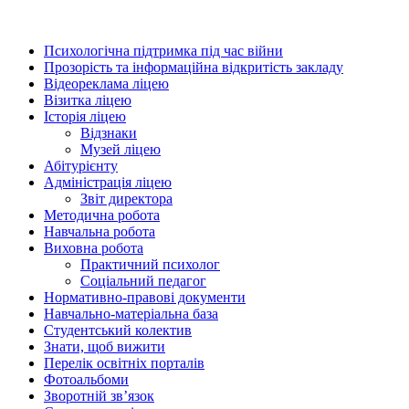
Психологічна підтримка під час війни
Прозорість та інформаційна відкритість закладу
Відеореклама ліцею
Візитка ліцею
Історія ліцею
Відзнаки
Музей ліцею
Абітурієнту
Адміністрація ліцею
Звіт директора
Методична робота
Навчальна робота
Виховна робота
Практичний психолог
Соціальний педагог
Нормативно-правові документи
Навчально-матеріальна база
Студентський колектив
Знати, щоб вижити
Перелік освітніх порталів
Фотоальбоми
Зворотній зв’язок