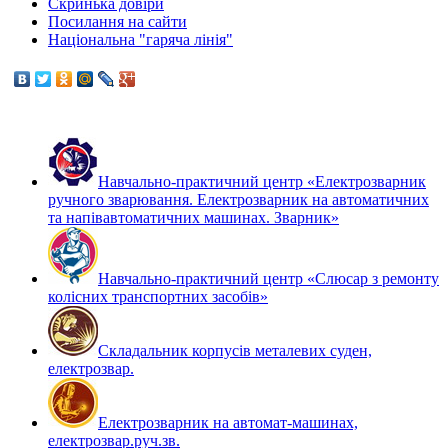
Скринька довіри
Посилання на сайти
Національна "гаряча лінія"
Навчально-практичний центр «Електрозварник
ручного зварювання. Електрозварник на автоматичних
та напівавтоматичних машинах. Зварник»
Навчально-практичний центр «Слюсар з ремонту
колісних транспортних засобів»
Складальник корпусів металевих суден,
електрозвар.
Електрозварник на автомат-машинах,
електрозвар.руч.зв.