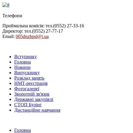
Телефони
Приймальна комісія: тел.
(0552) 27-33-16
Директор: тел.
(0552) 27-77-17
Email:
005dnzhpsl@i.ua
Вступнику
Головна
Новини
Випускнику
Розклад занять
НМТ-реєстрація
Фотогалереї
Зворотній зв'язок
Державні закупівлі
СТОП Булінг
Дистанційне навчання
Головна