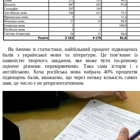
Як бачимо зі статистики, найбільший процент підвищених
балів з української мови та літератури. Це пов’язане із
наявністю творчого завдання, яке може бути по-різному
оцінене різними перевіряючими. Така сама історія і з
англійською. Хоча російська мова набрала 40% процентів
підвищень балів, вважаємо, що через низьку кількість самих
заяв, це число є не репрезентативним.