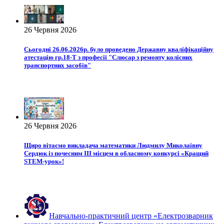
26 Червня 2026
Сьогодні 26.06.2026р. було проведено Державну кваліфікаційну
атестацію гр.18-Т з професії "Слюсар з ремонту колісних
транспортних засобів"
26 Червня 2026
Щиро вітаємо викладача математики Людмилу Миколаївну
Сердюк із почесним ІІІ місцем в обласному конкурсі «Кращий
STEM-урок»!
Навчально-практичний центр «Електрозварник