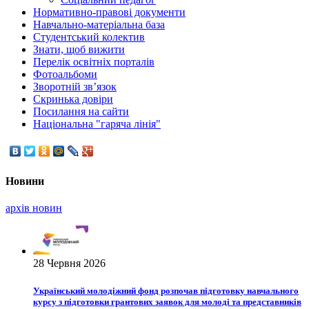
Нормативно-правові документи
Навчально-матеріальна база
Студентський колектив
Знати, щоб вижити
Перелік освітніх порталів
Фотоальбоми
Зворотній зв’язок
Скринька довіри
Посилання на сайти
Національна "гаряча лінія"
Новини
архiв новин
28 Червня 2026
Український молодіжний фонд розпочав підготовку навчального
курсу з підготовки грантових заявок для молоді та представників