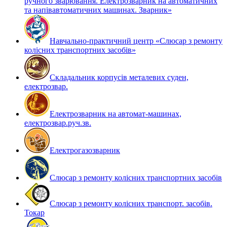
ручного зварювання. Електрозварник на автоматичних
та напівавтоматичних машинах. Зварник»
Навчально-практичний центр «Слюсар з ремонту
колісних транспортних засобів»
Складальник корпусів металевих суден,
електрозвар.
Електрозварник на автомат-машинах,
електрозвар.руч.зв.
Електрогазозварник
Слюсар з ремонту колісних транспортних засобів
Слюсар з ремонту колісних транспорт. засобів.
Токар