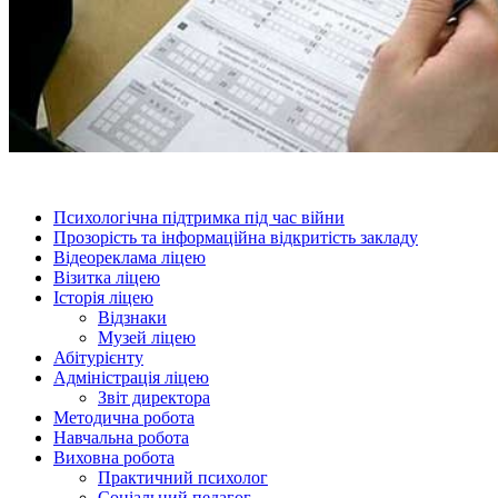
Психологічна підтримка під час війни
Прозорість та інформаційна відкритість закладу
Відеореклама ліцею
Візитка ліцею
Історія ліцею
Відзнаки
Музей ліцею
Абітурієнту
Адміністрація ліцею
Звіт директора
Методична робота
Навчальна робота
Виховна робота
Практичний психолог
Соціальний педагог