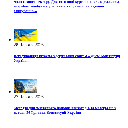
молодіжного сектору. Для того щоб курс відповідав реальним
потребам майбутніх учасників, ініціюємо проведення
опитування....
28 Червня 2026
Всіх українців вітаємо з державним святом – Днем Конституції
України!
27 Червня 2026
Меседжі для змістовного наповнення заходів та матеріалів з
нагоди 30-ї річниці Конституції України