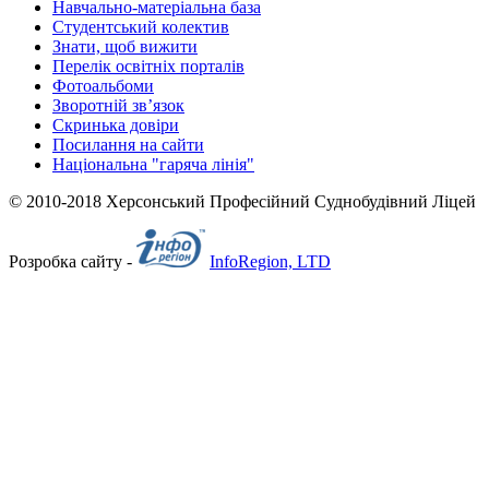
Навчально-матеріальна база
Студентський колектив
Знати, щоб вижити
Перелік освітніх порталів
Фотоальбоми
Зворотній зв’язок
Скринька довіри
Посилання на сайти
Національна "гаряча лінія"
© 2010-2018 Херсонський Професійний Суднобудівний Ліцей
Розробка сайту -
InfoRegion, LTD