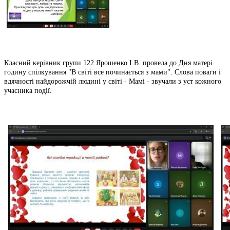
Класний керівник групи 122 Ярошенко І.В. провела до Дня матері
годину спілкування "В світі все починається з мами". Слова поваги і
вдячності найдорожчій людині у світі - Мамі - звучали з уст кожного
учасника події.