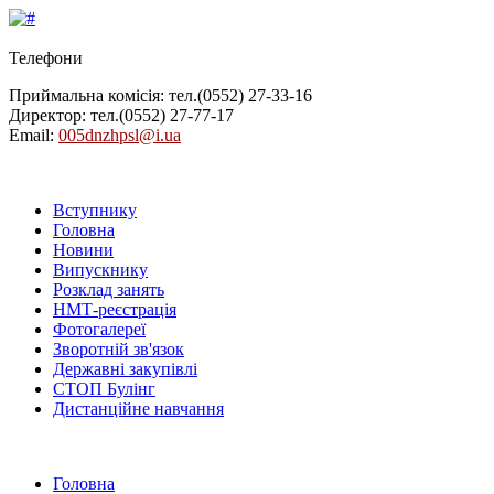
Телефони
Приймальна комісія: тел.
(0552) 27-33-16
Директор: тел.
(0552) 27-77-17
Email:
005dnzhpsl@i.ua
Вступнику
Головна
Новини
Випускнику
Розклад занять
НМТ-реєстрація
Фотогалереї
Зворотній зв'язок
Державні закупівлі
СТОП Булінг
Дистанційне навчання
Головна