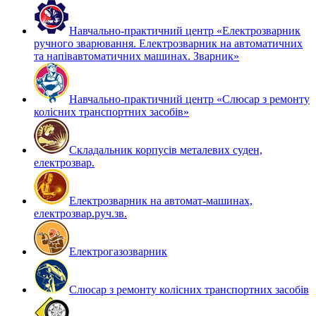
Навчально-практичний центр «Електрозварник
ручного зварювання. Електрозварник на автоматичних
та напівавтоматичних машинах. Зварник»
Навчально-практичний центр «Слюсар з ремонту
колісних транспортних засобів»
Складальник корпусів металевих суден,
електрозвар.
Електрозварник на автомат-машинах,
електрозвар.руч.зв.
Електрогазозварник
Слюсар з ремонту колісних транспортних засобів