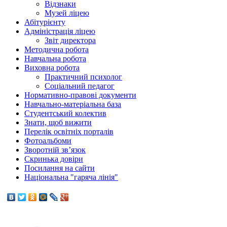
Відзнаки
Музей ліцею
Абітурієнту
Адміністрація ліцею
Звіт директора
Методична робота
Навчальна робота
Виховна робота
Практичний психолог
Соціальний педагог
Нормативно-правові документи
Навчально-матеріальна база
Студентський колектив
Знати, щоб вижити
Перелік освітніх порталів
Фотоальбоми
Зворотній зв’язок
Скринька довіри
Посилання на сайти
Національна "гаряча лінія"